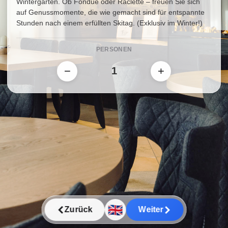
Wintergarten. Ob Fondue oder Raclette – freuen Sie sich
auf Genussmomente, die wie gemacht sind für entspannte
Stunden nach einem erfüllten Skitag. (Exklusiv im Winter!)
Neu ab dieser Wintersaison: Zartes T-Bone-Steak für 2
Personen, serviert in unserem gemütlichen Wintergarten
PERSONEN
und begleitet von Grillgemüse der Saison,
Rosmarinerdäpfeln sowie aromatischer Chimichurri-Sauce –
−
+
ein besonderes Highlight für Genießer. Und danach?
Tauchen Sie in unser entspanntes Barambiente ein, mit
trendigen Drinks, chilliger Musik und einem Service, der Sie
mit Charme und Herzlichkeit verwöhnt. Wir freuen uns
darauf, Ihren Abend unvergesslich zu machen!
🇬🇧
Zurück
Weiter