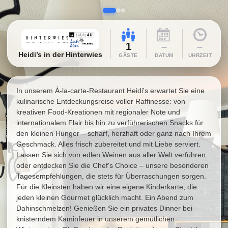
1
–
–
Heidi’s in der Hinterwies
GÄSTE
DATUM
UHRZEIT
In unserem À-la-carte-Restaurant Heidi's erwartet Sie eine
kulinarische Entdeckungsreise voller Raffinesse: von
kreativen Food-Kreationen mit regionaler Note und
internationalem Flair bis hin zu verführerischen Snacks für
den kleinen Hunger – scharf, herzhaft oder ganz nach Ihrem
Geschmack. Alles frisch zubereitet und mit Liebe serviert.
Lassen Sie sich von edlen Weinen aus aller Welt verführen
oder entdecken Sie die Chef's Choice – unsere besonderen
Tagesempfehlungen, die stets für Überraschungen sorgen.
Für die Kleinsten haben wir eine eigene Kinderkarte, die
jeden kleinen Gourmet glücklich macht. Ein Abend zum
Dahinschmelzen! Genießen Sie ein privates Dinner bei
knisterndem Kaminfeuer in unserem gemütlichen