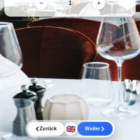
−
+
🇬🇧
Zurück
Weiter