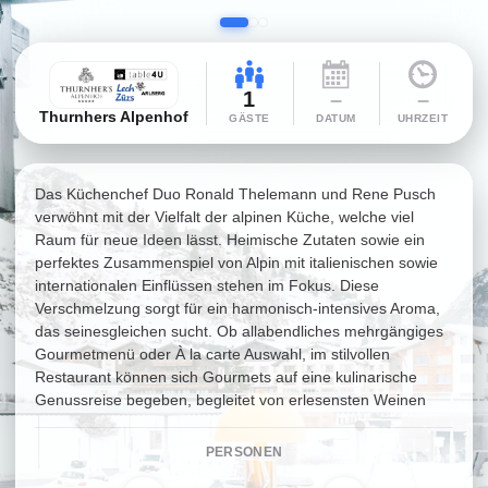
1
–
–
Thurnhers Alpenhof
GÄSTE
DATUM
UHRZEIT
Das Küchenchef Duo Ronald Thelemann und Rene Pusch
verwöhnt mit der Vielfalt der alpinen Küche, welche viel
Raum für neue Ideen lässt. Heimische Zutaten sowie ein
perfektes Zusammenspiel von Alpin mit italienischen sowie
internationalen Einflüssen stehen im Fokus. Diese
Verschmelzung sorgt für ein harmonisch-intensives Aroma,
das seinesgleichen sucht. Ob allabendliches mehrgängiges
Gourmetmenü oder À la carte Auswahl, im stilvollen
Restaurant können sich Gourmets auf eine kulinarische
Genussreise begeben, begleitet von erlesensten Weinen
PERSONEN