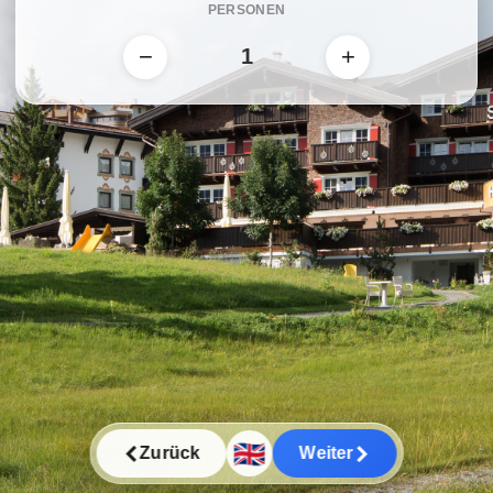
PERSONEN
−
+
🇬🇧
Zurück
Weiter