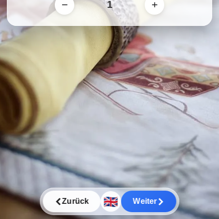
−
+
🇬🇧
Zurück
Weiter