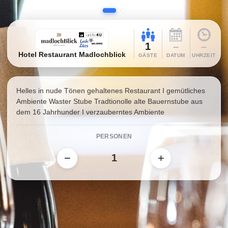
1
–
–
Hotel Restaurant Madlochblick
GÄSTE
DATUM
UHRZEIT
Helles in nude Tönen gehaltenes Restaurant I gemütliches
Ambiente Waster Stube Tradtionolle alte Bauernstube aus
dem 16 Jahrhunder I verzauberntes Ambiente
PERSONEN
−
+