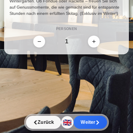
Wintergarten. Ob Fondue oder Raclette – freuen Sie sich
auf Genussmomente, die wie gemacht sind für entspannte
Stunden nach einem erfüllten Skitag. (Exklusiv im Winter!)
Neu ab dieser Wintersaison: Zartes T-Bone-Steak für 2
Personen, serviert in unserem gemütlichen Wintergarten
PERSONEN
und begleitet von Grillgemüse der Saison,
Rosmarinerdäpfeln sowie aromatischer Chimichurri-Sauce –
−
+
ein besonderes Highlight für Genießer. Und danach?
Tauchen Sie in unser entspanntes Barambiente ein, mit
trendigen Drinks, chilliger Musik und einem Service, der Sie
mit Charme und Herzlichkeit verwöhnt. Wir freuen uns
darauf, Ihren Abend unvergesslich zu machen!
🇬🇧
Zurück
Weiter