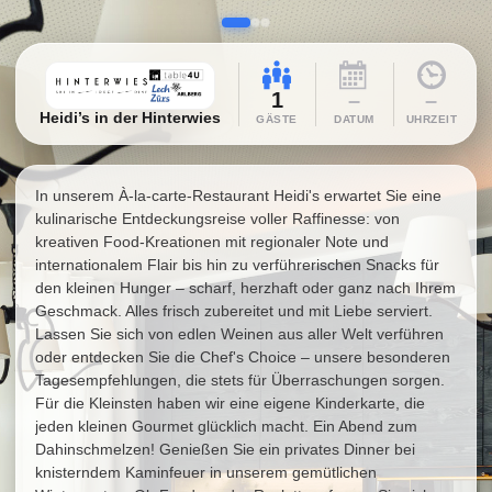
1
–
–
Heidi’s in der Hinterwies
GÄSTE
DATUM
UHRZEIT
In unserem À-la-carte-Restaurant Heidi's erwartet Sie eine
kulinarische Entdeckungsreise voller Raffinesse: von
kreativen Food-Kreationen mit regionaler Note und
internationalem Flair bis hin zu verführerischen Snacks für
den kleinen Hunger – scharf, herzhaft oder ganz nach Ihrem
Geschmack. Alles frisch zubereitet und mit Liebe serviert.
Lassen Sie sich von edlen Weinen aus aller Welt verführen
oder entdecken Sie die Chef's Choice – unsere besonderen
Tagesempfehlungen, die stets für Überraschungen sorgen.
Für die Kleinsten haben wir eine eigene Kinderkarte, die
jeden kleinen Gourmet glücklich macht. Ein Abend zum
Dahinschmelzen! Genießen Sie ein privates Dinner bei
knisterndem Kaminfeuer in unserem gemütlichen