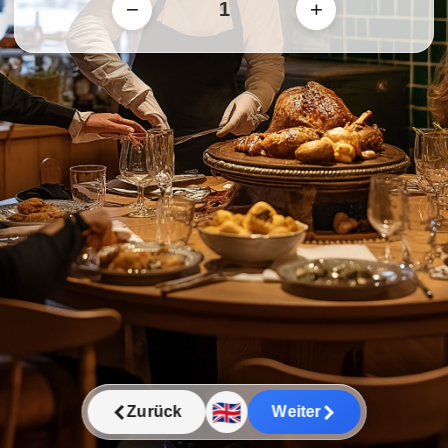
−
+
🇬🇧
Zurück
Weiter