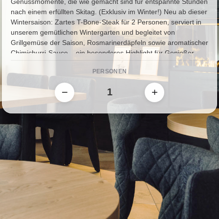
Genussmomente, die wie gemacht sind für entspannte Stunden
nach einem erfüllten Skitag. (Exklusiv im Winter!) Neu ab dieser
Wintersaison: Zartes T-Bone-Steak für 2 Personen, serviert in
unserem gemütlichen Wintergarten und begleitet von
Grillgemüse der Saison, Rosmarinerdäpfeln sowie aromatischer
Chimichurri-Sauce – ein besonderes Highlight für Genießer.
Und danach? Tauchen Sie in unser entspanntes Barambiente
PERSONEN
ein, mit trendigen Drinks, chilliger Musik und einem Service, der
Sie mit Charme und Herzlichkeit verwöhnt. Wir freuen uns
−
+
darauf, Ihren Abend unvergesslich zu machen!