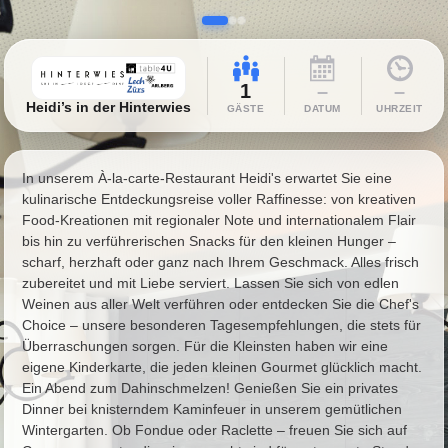
1
–
–
Heidi’s in der Hinterwies
GÄSTE
DATUM
UHRZEIT
In unserem À-la-carte-Restaurant Heidi's erwartet Sie eine
kulinarische Entdeckungsreise voller Raffinesse: von kreativen
Food-Kreationen mit regionaler Note und internationalem Flair
bis hin zu verführerischen Snacks für den kleinen Hunger –
scharf, herzhaft oder ganz nach Ihrem Geschmack. Alles frisch
zubereitet und mit Liebe serviert. Lassen Sie sich von edlen
Weinen aus aller Welt verführen oder entdecken Sie die Chef's
Choice – unsere besonderen Tagesempfehlungen, die stets für
Überraschungen sorgen. Für die Kleinsten haben wir eine
eigene Kinderkarte, die jeden kleinen Gourmet glücklich macht.
Ein Abend zum Dahinschmelzen! Genießen Sie ein privates
Dinner bei knisterndem Kaminfeuer in unserem gemütlichen
Wintergarten. Ob Fondue oder Raclette – freuen Sie sich auf