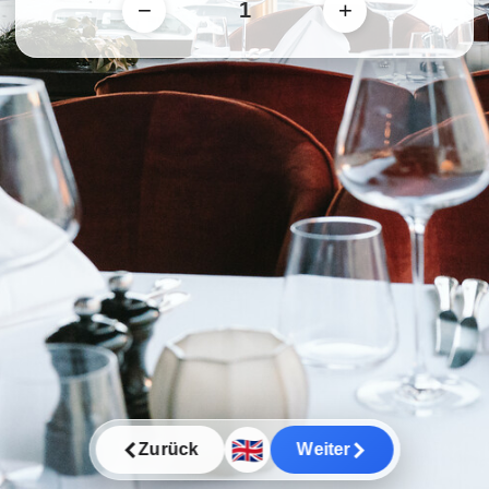
−
+
🇬🇧
Zurück
Weiter