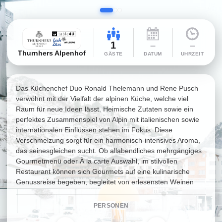
1
–
–
Thurnhers Alpenhof
GÄSTE
DATUM
UHRZEIT
Das Küchenchef Duo Ronald Thelemann und Rene Pusch
verwöhnt mit der Vielfalt der alpinen Küche, welche viel
Raum für neue Ideen lässt. Heimische Zutaten sowie ein
perfektes Zusammenspiel von Alpin mit italienischen sowie
internationalen Einflüssen stehen im Fokus. Diese
Verschmelzung sorgt für ein harmonisch-intensives Aroma,
das seinesgleichen sucht. Ob allabendliches mehrgängiges
Gourmetmenü oder À la carte Auswahl, im stilvollen
Restaurant können sich Gourmets auf eine kulinarische
Genussreise begeben, begleitet von erlesensten Weinen
PERSONEN