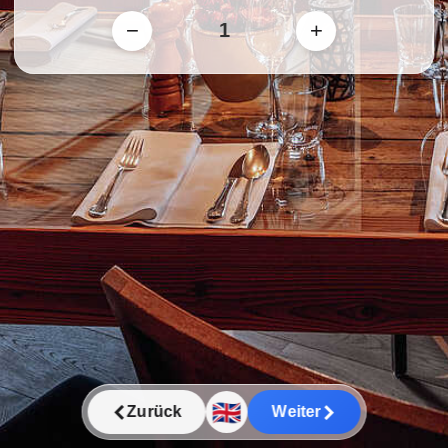
−
+
🇬🇧
Zurück
Weiter