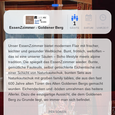
1
–
–
EssenZzimmer - Goldener Berg
GÄSTE
DATUM
UHRZEIT
Unser EssenZzimmer bietet modernen Flair mit frischer,
leichter und gesunder Weltküche. Bunt, fröhlich, weltoffen –
das ist eine unserer Säulen – Boho lifestyle meets alpine
tradition. Die spiegelt das EssenZzimmer wieder. Bunte,
gemütliche Fauteuils, selbst getischlerte Eichentische mit
einer Schicht von Naturkautschuk, bunten Sets aus
Naturkautschuk mit großen family tables, die aus den fast
600 Jahre alten Türen des Alten Goldenen Bergs gemacht
wurden. Eichendecken und -böden umrahmen das heitere
Allerlei. Dazu die einzigartige Aussicht, die dem Goldenen
Berg zu Grunde liegt, wo immer man sich befindet.
PERSONEN