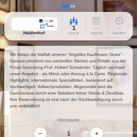
1
–
–
Haldenhof
GÄSTE
DATUM
UHRZEIT
Wir lieben die Vielfalt unserer "Angelika Kauffmann Stube" -
Genuss umrahmt von wertvollen Stichen und Röteln aus der
Privat-Sammlung Prof. Hubert Schwärzler. Täglich wechselt
unser Angebot - als Menü oder Auszug á la Carte. Regionale
Highlights, internationale Spezialitäten, basierend auf
hochwertigen Vollwertprodukten. Abgerundet wird die
Genussreise durch eine Selektion feiner Weine & Destillate.
Ihre Reservierung ist erst nach der Rückbestätigung durch
uns verbindlich!
PERSONEN
−
+