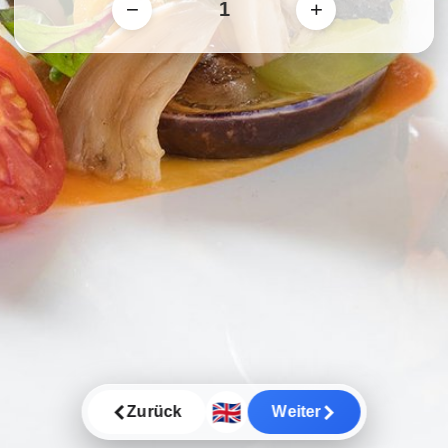
−
+
🇬🇧
Zurück
Weiter